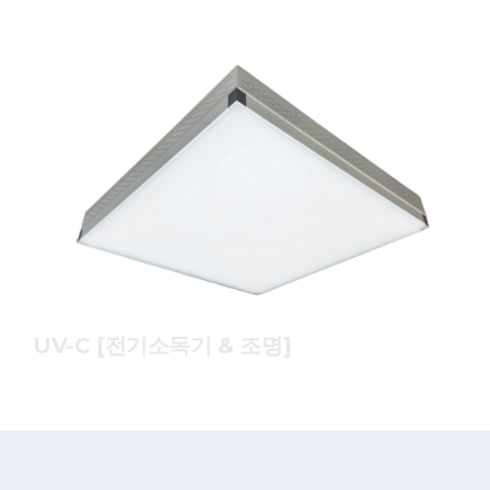
UV-C [전기소독기 & 조명]