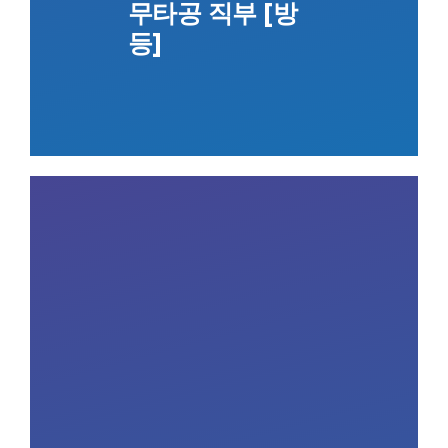
무타공 직부 [방
등]