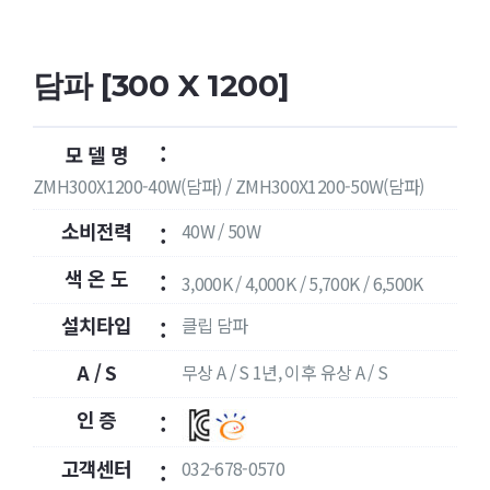
담파 [300 X 1200]
:
모 델 명
ZMH300X1200-40W(담파) / ZMH300X1200-50W(담파)
소비전력
40W / 50W
:
색 온 도
:
3,000K / 4,000K / 5,700K / 6,500K
설치타입
클립 담파
:
A / S
무상 A / S 1년, 이후 유상 A / S
:
인 증
:
고객센터
032-678-0570
: