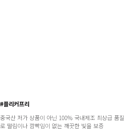
인증, KS인증, 고효율인증, 전자파적합필증 등을 획득하
전하면서도 품질이 우수한 제품 생산
#국내산 생산품 원산지증명서
국내 직접 생산을 하여, 젠터스의 우수한 가공 및 제조
기술과 품질을 유지
#플리커프리
중국산 저가 상품이 아닌 100% 국내제조 최상급 품질
로 떨림이나 깜빡임이 없는 깨끗한 빛을 보증