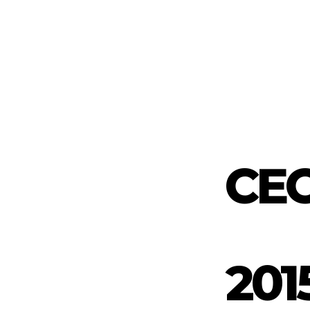
CE
201