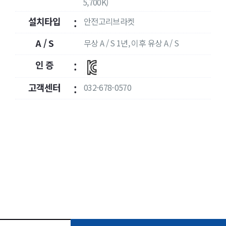
5,700K)
설치타입
안전고리브라켓
:
A / S
무상 A / S 1년, 이후 유상 A / S
:
인 증
:
고객센터
032-678-0570
: