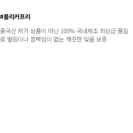
#플리커프리
중국산 저가 상품이 아닌 100% 국내제조 최상급 품질
로 떨림이나 깜빡임이 없는 깨끗한 빛을 보증
조명하나로
우리집 분위기가 확 달라졌어요!
“가장 기본적인, 가장 심플한 LED조명 깨끗한 화이트 컬러