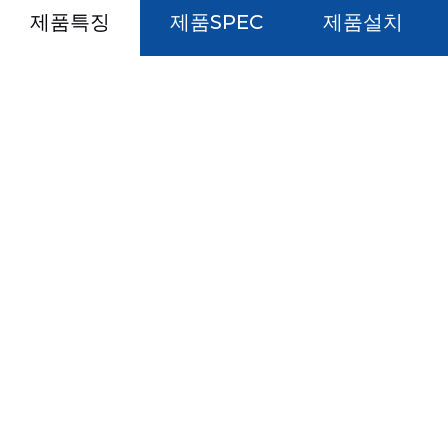
제품특징
제품SPEC
제품설치
국내 인증을 획득한 품질 안전제품
인증, KS인증, 고효율인증, 전자파적합필증 등을 획득하
전하면서도 품질이 우수한 제품 생산
#국내산 생산품 원산지증명서
국내 직접 생산을 하여, 젠터스의 우수한 가공 및 제조
기술과 품질을 유지