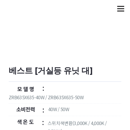
베스트 [거실등 유닛 대]
:
모 델 명
ZRB635X635-40W / ZRB635X635-50W
소비전력
40W / 50W
:
색 온 도
:
스위치색변환(3,000K / 4,000K /