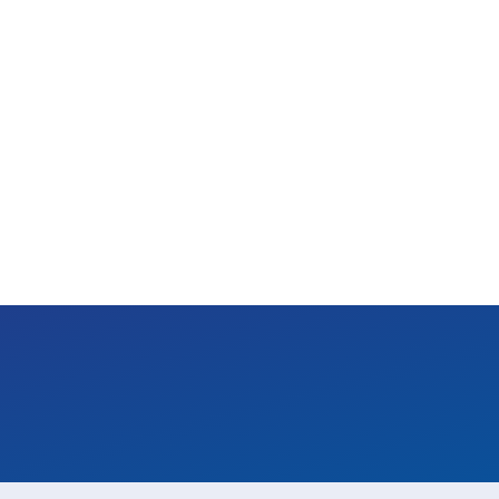
20 이하)
치 시)
전구색/주광색/주백색 조절 가능
SNS