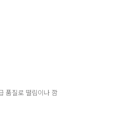
등을 획득하여 안전하면서도
#국내산 생산품 원
국내 직접 생산을 하
을 유지
급 품질로 떨림이나 깜
조명하나로