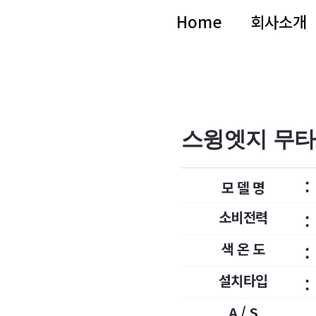
Home
회사소개
스윙엣지 무타공
:
모 델 명
소비전력
:
색 온 도
:
설치타입
:
A / S