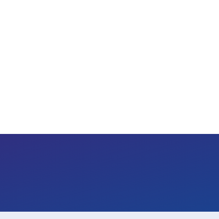
(주)젠터스
대표이사 : 최 재 훈ㅣ 주소 : 경기도 부천시 산업로 20-11
문의전화 : 032-678-0570 ㅣ FAX : 032-678-0571 ㅣ E-MAIL
copyright © ZENTERS Co., Ltd.All rights re