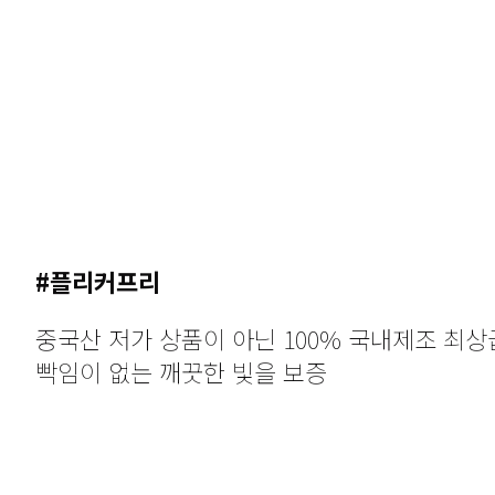
KC인증, KS인증, 고효율인증, 전자파적합필증 
품질이 우수한 제품 생산
#플리커프리
중국산 저가 상품이 아닌 100% 국내제조 최상
빡임이 없는 깨끗한 빛을 보증