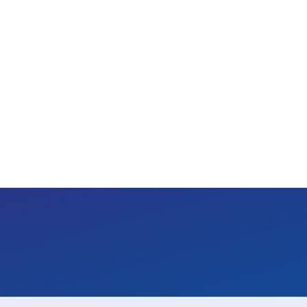
-부드러운 빛품질(UGR 
3) 색온도 조절 가능(설
-현장 분위기에 맞게 
 : ojh@zenters.co.kr
served.