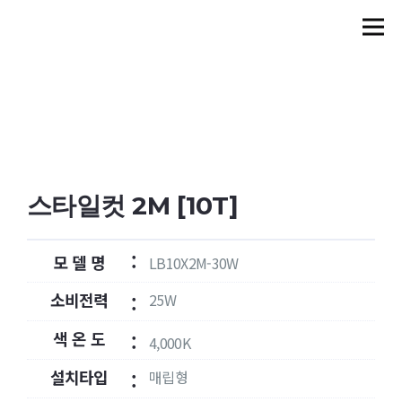
스타일컷 2M [10T]
:
모 델 명
LB10X2M-30W
소비전력
25W
:
색 온 도
:
4,000K
설치타입
매립형
: