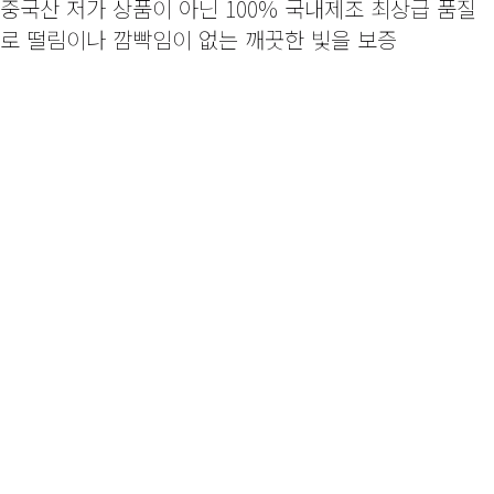
중국산 저가 상품이 아닌 100% 국내제조 최상급 품질
로 떨림이나 깜빡임이 없는 깨끗한 빛을 보증
조명하나로
우리집 분위기가 확 달라졌어요!
“좁은 공간에도 설치할 수 있는 인테리어 간접조명.”
1) 디자인
-미니멀한 사이즈로 설치 후 깔끔한 디자인