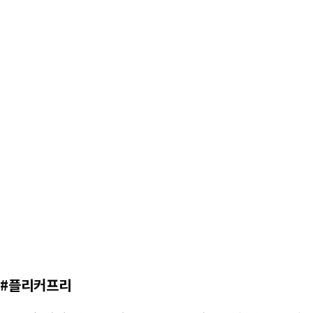
국내 인증을 획득한 품질 안전제품
인증, KS인증, 고효율인증, 전자파적합필증 등을 획득하
전하면서도 품질이 우수한 제품 생산
#국내산 생산품 원산지증명서
국내 직접 생산을 하여, 젠터스의 우수한 가공 및 제조
기술과 품질을 유지
#플리커프리