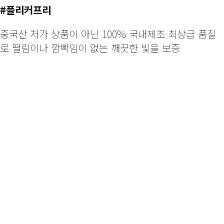
#플리커프리
중국산 저가 상품이 아닌 100% 국내제조 최상급 품질
로 떨림이나 깜빡임이 없는 깨끗한 빛을 보증
조명하나로
우리집 분위기가 확 달라졌어요!
“가장 기본적인, 가장 심플한 LED조명 깨끗한 화이트 컬러
에 심플한 계단 디테일을 더해 포인트를 준 제품으로 어디든