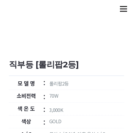
직부등 [롤리팝2등]
:
모 델 명
롤리팝2등
소비전력
70W
:
색 온 도
:
3,000K
색상
GOLD
: