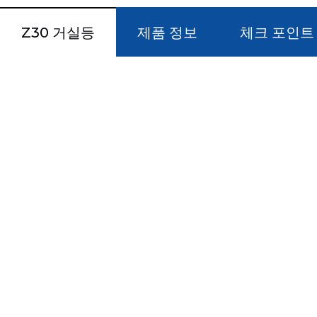
Z30 거실등
제품 정보
체크 포인트
프레임 입체감이 돋보이는
Z30 거실등
직선미를 살려 심플함을 연출한 제품으로
끝단부의 곡선 처
리를 포이트로 모던함
을 동시에 느낄 수 있습니다.