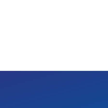
-설치가 간편한 스프링
2) 색온도
-설치 시 현장 분위기에 
/ 5,700K)
 : ojh@zenters.co.kr
served.