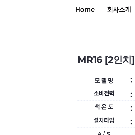
Home
회사소개
MR16 [2인치]
:
모 델 명
소비전력
:
색 온 도
:
설치타입
:
A / S