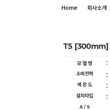
Home
회사소개
T5 [300mm]
:
모 델 명
소비전력
:
색 온 도
:
설치타입
:
A / S
: